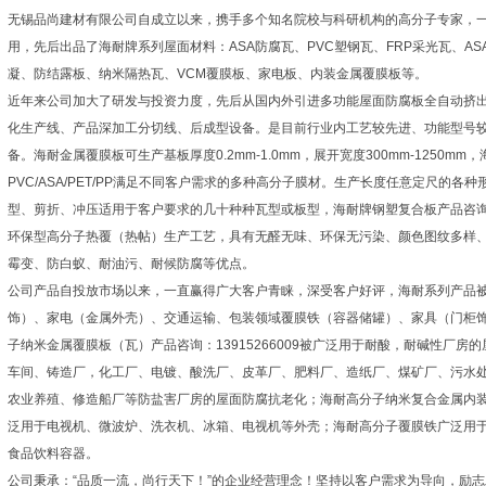
无锡品尚建材有限公司自成立以来，携手多个知名院校与科研机构的高分子专家，
用，先后出品了海耐牌系列屋面材料：ASA防腐瓦、PVC塑钢瓦、FRP采光瓦、A
凝、防结露板、纳米隔热瓦、VCM覆膜板、家电板、内装金属覆膜板等。
近年来公司加大了研发与投资力度，先后从国内外引进多功能屋面防腐板全自动挤
化生产线、产品深加工分切线、后成型设备。是目前行业内工艺较先进、功能型号
备。海耐金属覆膜板可生产基板厚度0.2mm-1.0mm，展开宽度300mm-1250m
PVC/ASA/PET/PP满足不同客户需求的多种高分子膜材。生产长度任意定尺的
型、剪折、冲压适用于客户要求的几十种种瓦型或板型，海耐牌钢塑复合板产品咨询：05
环保型高分子热覆（热帖）生产工艺，具有无醛无味、环保无污染、颜色图纹多样
霉变、防白蚁、耐油污、耐候防腐等优点。
公司产品自投放市场以来，一直赢得广大客户青睐，深受客户好评，海耐系列产品
饰）、家电（金属外壳）、交通运输、包装领域覆膜铁（容器储罐）、家具（门柜
子纳米金属覆膜板（瓦）产品咨询：13915266009被广泛用于耐酸，耐碱性厂
车间、铸造厂，化工厂、电镀、酸洗厂、皮革厂、肥料厂、造纸厂、煤矿厂、污水
农业养殖、修造船厂等防盐害厂房的屋面防腐抗老化；海耐高分子纳米复合金属内
泛用于电视机、微波炉、洗衣机、冰箱、电视机等外壳；海耐高分子覆膜铁广泛用
食品饮料容器。
公司秉承：“品质一流，尚行天下！”的企业经营理念！坚持以客户需求为导向，励