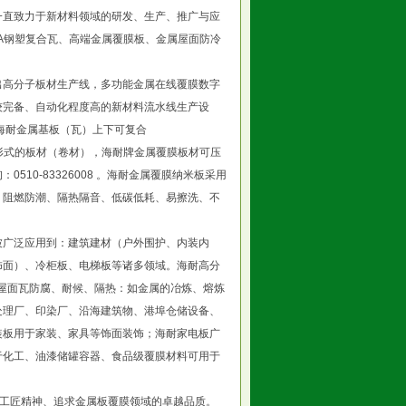
一直致力于新材料领域的研发、生产、推广与应
SA钢塑复合瓦、高端金属覆膜板、金属屋面防冷
出高分子板材生产线，多功能金属在线覆膜数字
较完备、自动化程度高的新材料流水线生产设
m，海耐金属基板（瓦）上下可复合
各种形式的板材（卷材），海耐牌金属覆膜板材可压
10-83326008 。海耐金属覆膜纳米板采用
、阻燃防潮、隔热隔音、低碳低耗、易擦洗、不
被广泛应用到：建筑建材（户外围护、内装内
饰面）、冷柜板、电梯板等诸多领域。海耐高分
房的屋面瓦防腐、耐候、隔热：如金属的冶炼、熔炼
处理厂、印染厂、沿海建筑物、港埠仓储设备、
装板用于家装、家具等饰面装饰；海耐家电板广
于化工、油漆储罐容器、食品级覆膜材料可用于
志工匠精神、追求金属板覆膜领域的卓越品质。